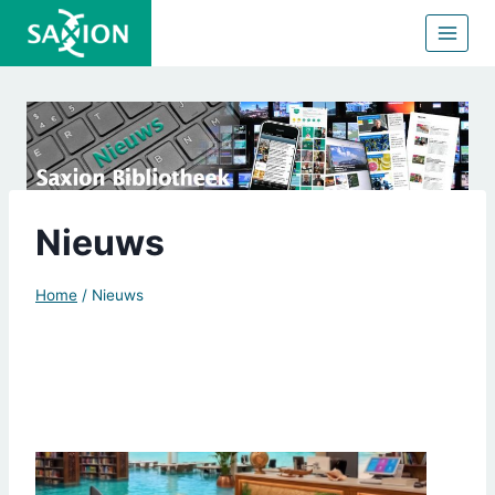
Doorgaan
naar
inhoud
Nieuws
Home
/
Nieuws