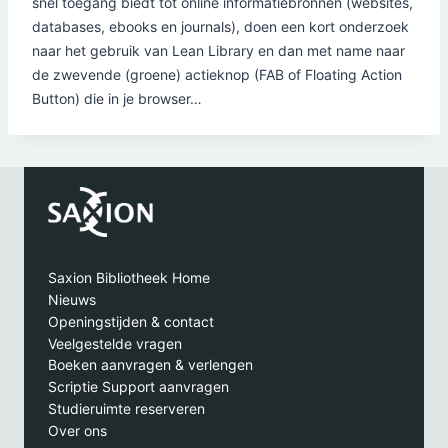
snel toegang biedt tot online informatiebronnen (websites,
databases, ebooks en journals), doen een kort onderzoek
naar het gebruik van Lean Library en dan met name naar
de zwevende (groene) actieknop (FAB of Floating Action
Button) die in je browser…
Saxion Bibliotheek Home
Nieuws
Openingstijden & contact
Veelgestelde vragen
Boeken aanvragen & verlengen
Scriptie Support aanvragen
Studieruimte reserveren
Over ons