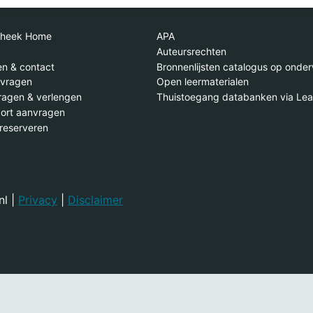
otheek Home
APA
Auteursrechten
en & contact
Bronnenlijsten catalogus op onde
 vragen
Open leermaterialen
agen & verlengen
Thuistoegang databanken via Lea
port aanvragen
 reserveren
nl |
Privacy
|
Disclaimer