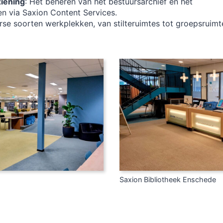
iening
: Het beheren van het bestuursarchief en het
n via Saxion Content Services.
rse soorten werkplekken, van stilteruimtes tot groepsruim
Saxion Bibliotheek Enschede