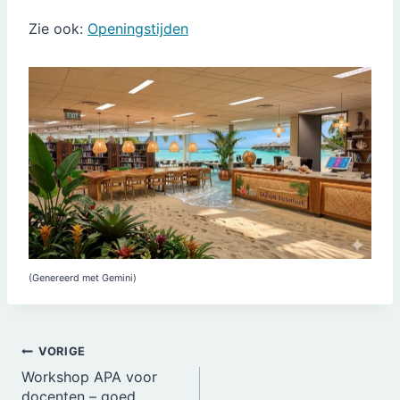
Zie ook:
Openingstijden
(Genereerd met Gemini)
Bericht
VORIGE
Workshop APA voor
navigatie
docenten – goed