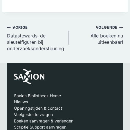
Bericht
VORIGE
VOLGENDE
Datastewards: de
Alle boeken nu
navigatie
sleutelfiguren bij
uitleenbaar!
onderzoeksondersteuning
Saxion Bibliotheek Home
Nieuws
Openingstijden & contact
Veelgestelde vragen
Boeken aanvragen & verlengen
Scriptie Support aanvragen